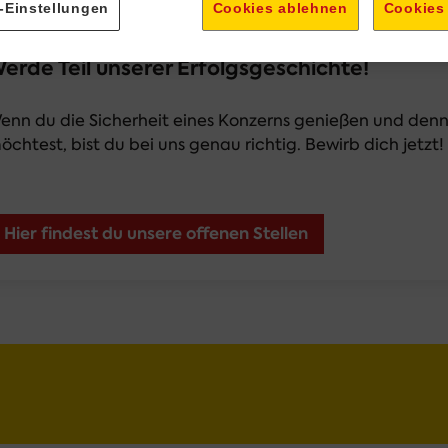
-Einstellungen
Cookies ablehnen
Cookies
erde Teil unserer Erfolgsgeschichte!
enn du die Sicherheit eines Konzerns genießen und denn
öchtest, bist du bei uns genau richtig. Bewirb dich jetzt! 
enn du die Sicherheit eines Konzerns genießen und denn
öchtest, bist du bei uns genau richtig. Bewirb dich jetzt! 
Hier findest du unsere offenen Stellen
eniger