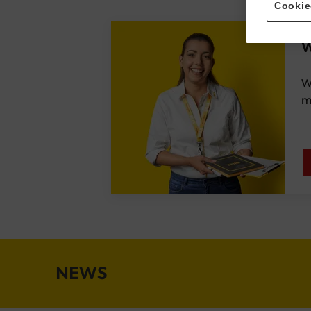
Cookie
W
W
m
W
m
W
NEWS