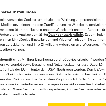
Zukunftstalente
Jobsuche starten
Deine Bewerbung
phäre-Einstellungen
Kontakt
site verwendet Cookies, um Inhalte und Werbung zu personalisieren,
e Medien anzubieten und den Zugriff auf unsere Website zu analysieren.
rmationen über Ihre Nutzung unserer Website mit unseren Partnern für 
Werbung und Analyse gemäß der
Datenschutzrichtlinie
. Zudem finden
e einen Link ‚Cookie Einstellungen und Widerruf‘, mit dem Sie zu Ihren
ngen zurückkehren und Ihre Einwilligung widerrufen und Widerspruch (A
usüben können.
übermittlung:
Mit Ihrer Einwilligung durch „Cookies erlauben“ werden
Menschen, dein Herz schlägt für frische Lebensmittel, 
etern verwendet sowie Besuchs- und Nutzungsdaten erfasst. Dabei kön
n wir uns, dich in einem unserer über 1.300 Märkte, im V
außerhalb der EU (mitunter den USA) übertragen werden. Den USA wi
en! Als einer der größten Arbeitgeber Österreichs bieten 
hen Gerichtshof kein angemessenes Datenschutzniveau bescheinigt. E
wege für jeden Geschmack. Familienfreundliche Angebot
ere das Risiko, dass Ihre Daten dem Zugriff durch US-Behörden zu Kon
ngszwecken unterliegen und dagegen keine wirksamen Rechtsbehelf
stehen. Wenn Sie Ihre Einwilligung erteilen, können Sie diese jederzeit
r die Zukunft widerrufen.