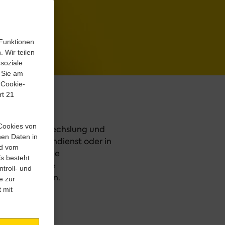
 Funktionen
 Wir teilen
soziale
 Sie am
 Cookie-
rt 21
 Cookies von
du liebst Abwechslung und 
nen Daten in
ertriebsaußendienst oder in 
rd vom
wir vielfältige 
s besteht
e, attraktive 
troll- und
e zur
 mit