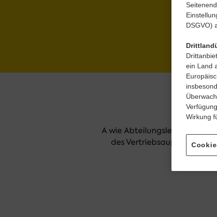
Seitenend
Einstellu
DSGVO) a
Drittland
Drittanbi
ein Land 
Europäisc
insbesond
Überwachu
Verfügung 
Wirkung fü
A wie Abteilungsleitung Theke 
des Vertriebsaußendienstes 
Cookie