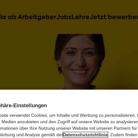
lla als Arbeitgeber
Jobs
Lehre
Jetzt bewerbe
Über uns
Über uns
Billa als Arbeitgeber
Firmengeschichte
Unternehmensbereiche
Benefits
Jobs
Kultur & Werte
Onboarding
Standorte
Aus- und Weiterbildung
Lehre
Lehre
Nachhaltigkeit
Diversity
Jobs im Markt
phäre-Einstellungen
News
Beruf und Familie
Jobs in der Zentrale
Bewerbungsprozess
Kaufleute
Termine
site verwendet Cookies, um Inhalte und Werbung zu personalisieren,
Gesundheit
Jobs im Vertriebsaußendienst
Goodies für Lehrlinge
e Medien anzubieten und den Zugriff auf unsere Website zu analysieren.
Kontakt
Arbeitszeitmodelle
Lehre mit Matura
rmationen über Ihre Nutzung unserer Website mit unseren Partnern für 
Jetzt bewerben
Unsere Lehrberufe
Werbung und Analyse gemäß der
Datenschutzrichtlinie
. Zudem finden