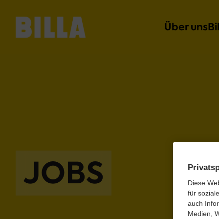
Über uns
Bi
JOBS
Privats
Diese Web
für sozial
auch Info
Medien, 