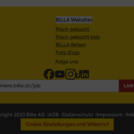
BILLA Websites
frisch gekocht
frisch gekocht kids
BILLA Reisen
Foto Shop
 Folge uns: 
Link
right 2023 Billa AG
AGB
Datenschutz
Impressum
MA
Cookie Einstellungen und Widerruf