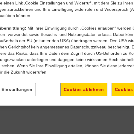
e einen Link ‚Cookie Einstellungen und Widerruf‘, mit dem Sie zu Ihren
Zukunftstalente
Jobsuche starten
ngen zurückkehren und Ihre Einwilligung widerrufen und Widerspruch (A
Deine Bewerbung
usüben können.
Kontakt
übermittlung:
Mit Ihrer Einwilligung durch „Cookies erlauben“ werden
etern verwendet sowie Besuchs- und Nutzungsdaten erfasst. Dabei kön
außerhalb der EU (mitunter den USA) übertragen werden. Den USA wi
hen Gerichtshof kein angemessenes Datenschutzniveau bescheinigt. E
ere das Risiko, dass Ihre Daten dem Zugriff durch US-Behörden zu Kon
ngszwecken unterliegen und dagegen keine wirksamen Rechtsbehelf
Jobs für jeden Geschmack!
stehen. Wenn Sie Ihre Einwilligung erteilen, können Sie diese jederzeit
r die Zukunft widerrufen.
bis Z wie Zuteilungsmanager:in. Egal ob du eine Position i
oder eines Marktteams werden willst - wir bei BILLA bie
-Einstellungen
Cookies ablehnen
Cookies
Jobangebote.